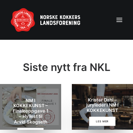
Forside
Siste nytt fra NKL
Aktuelt
Om NKL
Kontakt NKL-foreninger
Bli medlem
Krister Dahl –
NM I
Årshjul
juryleder i NM I
KOKKEKUNST –
KOKKEKUNST
Finaleoppgave 1
Partnerprogram
– Hyllest til
Arvid Skogseth
LES MER
Rekruttering
5. august 2026
LES MER