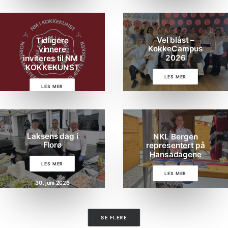
Konkurranser
De Norske Kokkelandslagene
6. august 2026
Vel blåst –
Tidligere
KokkeCampus
vinnere
2026
inviteres til NM I
BLI MEDLEM
KOKKEKUNST
LES MER
LES MER
2. juli 2026
Search
30. juli 2026
Laksens dag i
NKL Bergen
Florø
representert på
Hansadagene
LES MER
LES MER
30. juni 2026
30. juni 2026
SE FLERE