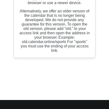
Konkurranser
De Norske Kokkelandslagene
BLI MEDLEM
Search