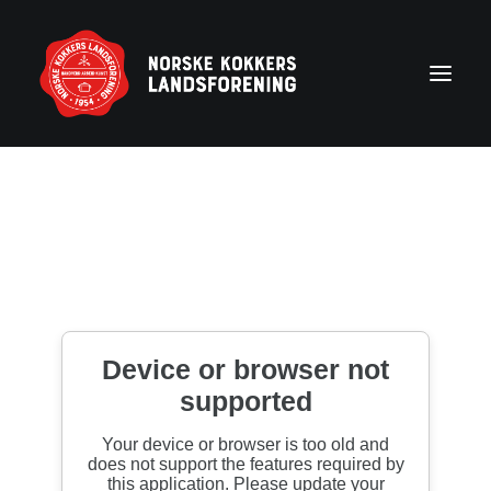
Forside
Aktuelt
Om NKL
Kontakt NKL-foreninger
Bli medlem
Årshjul
Partnerprogram
Rekruttering