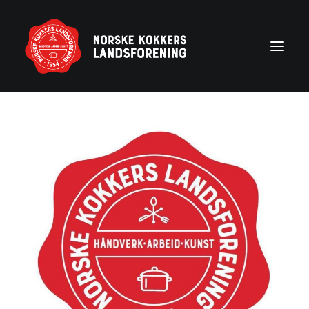
Forside
Aktuelt
Om NKL
Kontakt NKL-foreninger
Bli medlem
Årshjul
Partnerprogram
Rekruttering