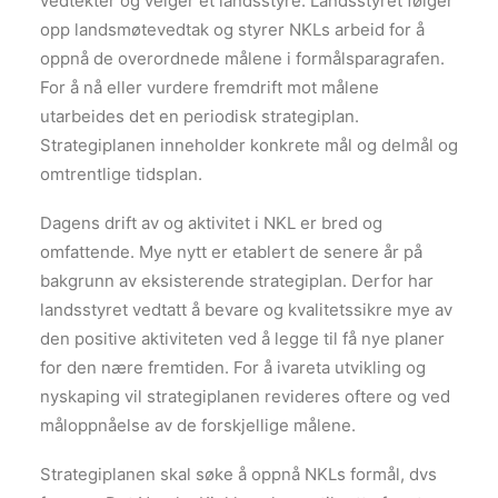
vedtekter og velger et landsstyre. Landsstyret følger
opp landsmøtevedtak og styrer NKLs arbeid for å
oppnå de overordnede målene i formålsparagrafen.
For å nå eller vurdere fremdrift mot målene
utarbeides det en periodisk strategiplan.
Strategiplanen inneholder konkrete mål og delmål og
omtrentlige tidsplan.
Dagens drift av og aktivitet i NKL er bred og
omfattende. Mye nytt er etablert de senere år på
bakgrunn av eksisterende strategiplan. Derfor har
landsstyret vedtatt å bevare og kvalitetssikre mye av
den positive aktiviteten ved å legge til få nye planer
for den nære fremtiden. For å ivareta utvikling og
nyskaping vil strategiplanen revideres oftere og ved
måloppnåelse av de forskjellige målene.
Strategiplanen skal søke å oppnå NKLs formål, dvs