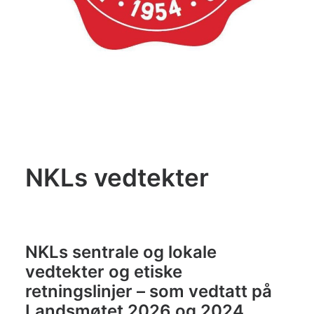
Konkurranser
De Norske Kokkelandslagene
BLI MEDLEM
Search
NKLs vedtekter
NKLs sentrale og lokale
vedtekter og etiske
retningslinjer – som vedtatt på
Landsmøtet 2026 og 2024