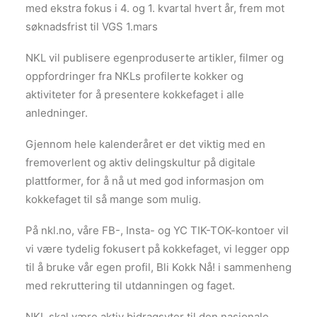
med ekstra fokus i 4. og 1. kvartal hvert år, frem mot
søknadsfrist til VGS 1.mars
NKL vil publisere egenproduserte artikler, filmer og
oppfordringer fra NKLs profilerte kokker og
aktiviteter for å presentere kokkefaget i alle
anledninger.
Gjennom hele kalenderåret er det viktig med en
fremoverlent og aktiv delingskultur på digitale
plattformer, for å nå ut med god informasjon om
kokkefaget til så mange som mulig.
På nkl.no, våre FB-, Insta- og YC TIK-TOK-kontoer vil
vi være tydelig fokusert på kokkefaget, vi legger opp
til å bruke vår egen profil, Bli Kokk Nå! i sammenheng
med rekruttering til utdanningen og faget.
NKL skal være aktiv bidragsyter til den nasjonale