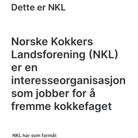
Konkurranser
Dette er NKL
De Norske Kokkelandslagene
BLI MEDLEM
Norske Kokkers
Landsforening (NKL)
Search
er en
interesseorganisasjon
som jobber for å
fremme kokkefaget
NKL har som formål: