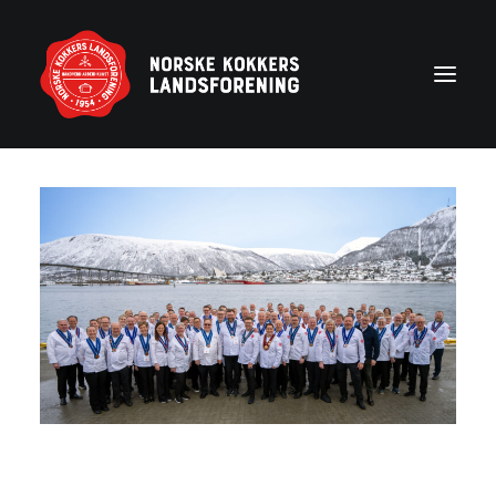
Forside
Aktuelt
Om NKL
Kontakt NKL-foreninger
Bli medlem
Årshjul
Partnerprogram
Rekruttering