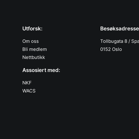
Utforsk:
Besøksadresse
Om oss
Tollbugata 8 / Sp
Bli medlem
0152 Oslo
Nettbutikk
Assosiert med:
NKF
WACS