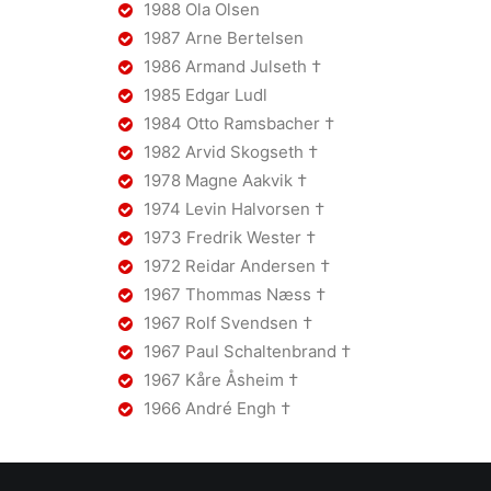
1988 Ola Olsen
1987 Arne Bertelsen
1986 Armand Julseth †
1985 Edgar Ludl
1984 Otto Ramsbacher †
1982 Arvid Skogseth †
1978 Magne Aakvik †
1974 Levin Halvorsen †
1973 Fredrik Wester †
1972 Reidar Andersen †
1967 Thommas Næss †
1967 Rolf Svendsen †
1967 Paul Schaltenbrand †
1967 Kåre Åsheim †
1966 André Engh †