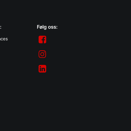
:
Følg oss:
aces