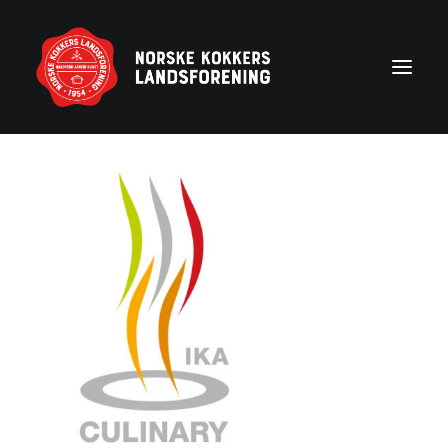
Forside
Aktuelt
Om NKL
Kontakt NKL-foreninger
Bli medlem
Årshjul
Partnerprogram
Rekruttering