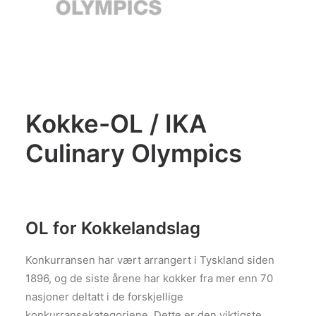
Konkurranser
De Norske Kokkelandslagene
BLI MEDLEM
Kokke-OL / IKA
Search
Culinary Olympics
OL for Kokkelandslag
Konkurransen har vært arrangert i Tyskland siden
1896, og de siste årene har kokker fra mer enn 70
nasjoner deltatt i de forskjellige
konkurransekategoriene. Dette er den viktigste,