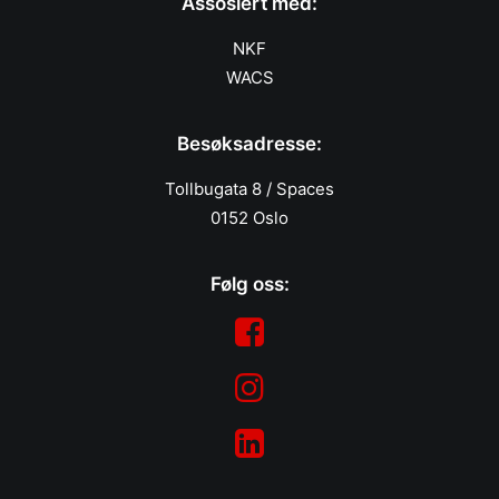
Assosiert med:
NKF
WACS
Besøksadresse:
Tollbugata 8 / Spaces
0152 Oslo
Følg oss: