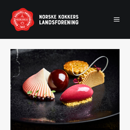
Forside
Aktuelt
Om NKL
Kontakt NKL-foreninger
Bli medlem
Årshjul
Partnerprogram
Rekruttering