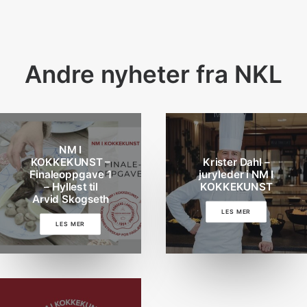
Andre nyheter fra NKL
NM I
KOKKEKUNST –
Krister Dahl –
Finaleoppgave 1
juryleder i NM I
– Hyllest til
KOKKEKUNST
Arvid Skogseth
LES MER
LES MER