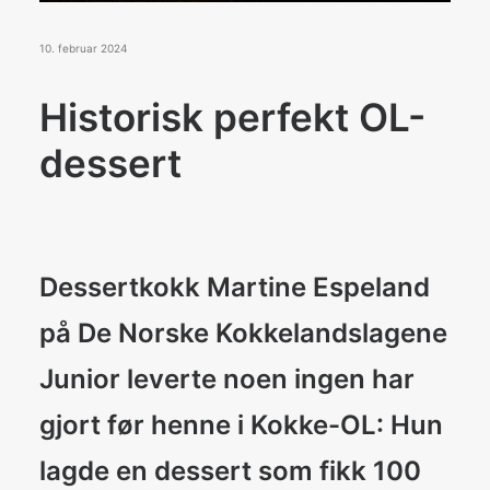
Konkurranser
De Norske Kokkelandslagene
10. februar 2024
Historisk perfekt OL-
BLI MEDLEM
dessert
Search
Dessertkokk Martine Espeland
på De Norske Kokkelandslagene
Junior leverte noen ingen har
gjort før henne i Kokke-OL: Hun
lagde en dessert som fikk 100