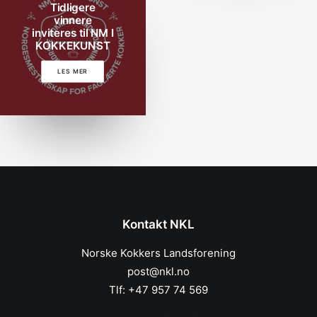
Tidligere
vinnere
inviteres til NM I
KOKKEKUNST
LES MER
Kontakt NKL
Norske Kokkers Landsforening
post@nkl.no
Tlf: +47 957 74 569