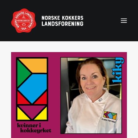
Forside
Aktuelt
Om NKL
Kontakt NKL-foreninger
Bli medlem
Årshjul
Partnerprogram
Rekruttering