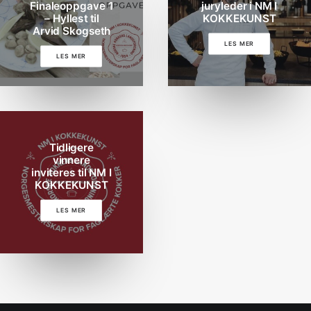
Finaleoppgave 1
juryleder i NM I
– Hyllest til
KOKKEKUNST
Arvid Skogseth
LES MER
LES MER
Tidligere
vinnere
inviteres til NM I
KOKKEKUNST
LES MER