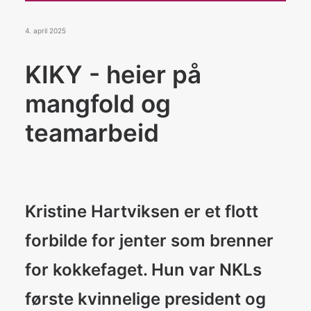
Konkurranser
De Norske Kokkelandslagene
4. april 2025
KIKY - heier på
BLI MEDLEM
mangfold og
teamarbeid
Search
Kristine Hartviksen er et flott
forbilde for jenter som brenner
for kokkefaget. Hun var NKLs
første kvinnelige president og