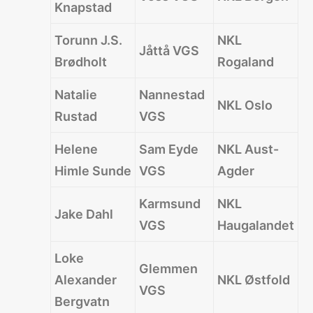
Knapstad
Torunn J.S.
NKL
Jåttå VGS
Brødholt
Rogaland
Natalie
Nannestad
NKL Oslo
Rustad
VGS
Helene
Sam Eyde
NKL Aust-
Himle Sunde
VGS
Agder
Karmsund
NKL
Jake Dahl
VGS
Haugalandet
Loke
Glemmen
Alexander
NKL Østfold
VGS
Bergvatn