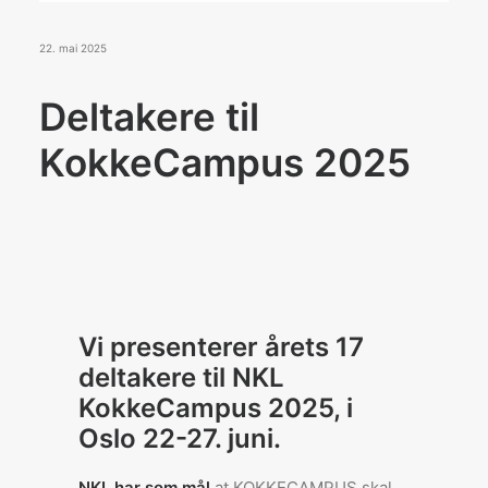
Konkurranser
De Norske Kokkelandslagene
22. mai 2025
Deltakere til
BLI MEDLEM
KokkeCampus 2025
Search
Vi presenterer årets 17
deltakere til NKL
KokkeCampus 2025, i
Oslo 22-27. juni.
NKL har som mål
at KOKKECAMPUS skal