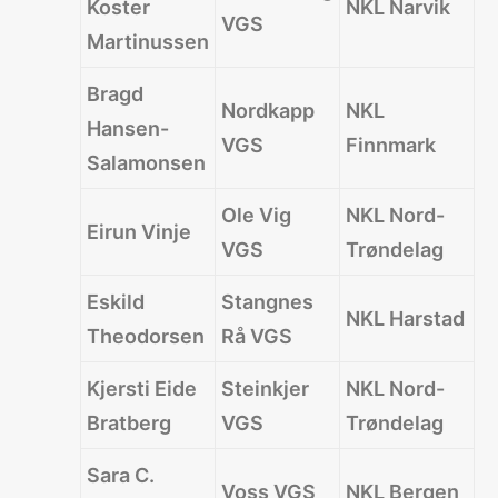
Koster
NKL Narvik
VGS
Martinussen
Bragd
Nordkapp
NKL
Hansen-
VGS
Finnmark
Salamonsen
Ole Vig
NKL Nord-
Eirun Vinje
VGS
Trøndelag
Eskild
Stangnes
NKL Harstad
Theodorsen
Rå VGS
Kjersti Eide
Steinkjer
NKL Nord-
Bratberg
VGS
Trøndelag
Sara C.
Voss VGS
NKL Bergen