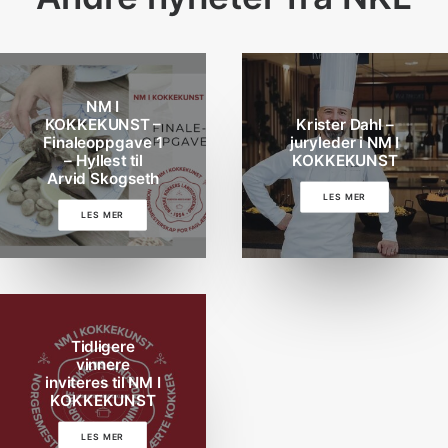
NM I
KOKKEKUNST –
Krister Dahl –
Finaleoppgave 1
juryleder i NM I
– Hyllest til
KOKKEKUNST
Arvid Skogseth
LES MER
LES MER
Tidligere
vinnere
inviteres til NM I
KOKKEKUNST
LES MER