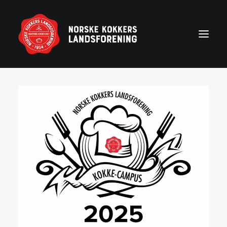
Forside
Aktuelt
Om NKL
Kontakt NKL-foreninger
Bli medlem
Årshjul
Partnerprogram
Rekruttering