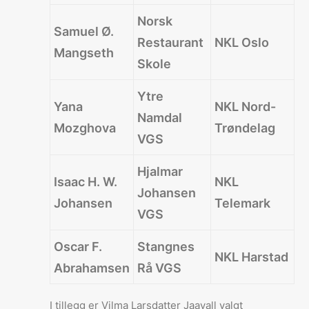
Norsk
Samuel Ø.
Restaurant
NKL Oslo
Mangseth
Skole
Ytre
Yana
NKL Nord-
Namdal
Mozghova
Trøndelag
VGS
Hjalmar
Isaac H. W.
NKL
Johansen
Johansen
Telemark
VGS
Oscar F.
Stangnes
NKL Harstad
Abrahamsen
Rå VGS
I tillegg er Vilma Larsdatter Jaavall valgt