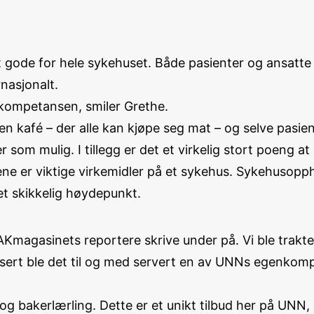
t gode for hele sykehuset. Både pasienter og ansatt
nasjonalt.
e kompetansen, smiler Grethe.
en kafé – der alle kan kjøpe seg mat – og selve pasien
r som mulig. I tillegg er det et virkelig stort poeng 
ene er viktige virkemidler på et sykehus. Sykehusop
 et skikkelig høydepunkt.
gasinets reportere skrive under på. Vi ble traktert
essert ble det til og med servert en av UNNs egenkom
og bakerlærling. Dette er et unikt tilbud her på UNN,