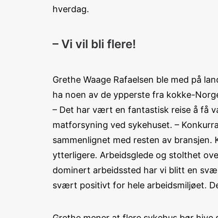
hverdag.
– Vi vil bli flere!
Grethe Waage Rafaelsen ble med på lands
ha noen av de ypperste fra kokke-Norg
– Det har vært en fantastisk reise å få
matforsyning ved sykehuset. – Konkurra
sammenlignet med resten av bransjen. Kva
ytterligere. Arbeidsglede og stolthet ov
dominert arbeidssted har vi blitt en svæ
svært positivt for hele arbeidsmiljøet. D
Grethe mener at flere sykehus bør hive 