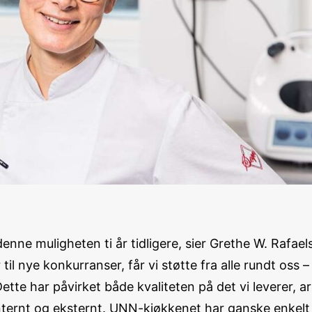
ne muligheten ti år tidligere, sier Grethe W. Rafaelsen
il nye konkurranser, får vi støtte fra alle rundt oss 
te har påvirket både kvaliteten på det vi leverer, ar
ternt og eksternt. UNN-kjøkkenet har ganske enkelt bl