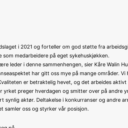
laget i 2021 og forteller om god støtte fra arbeidsg
e som medarbeidere på eget sykehuskjøkken.
 være leder i denne sammenhengen, sier Kåre Walin Hu
nseaspektet har gitt oss mye på mange områder. Vi h
liteten er betraktelig hevet, og det arbeides aktivt 
er yrket preger hverdagen og smitter over på andre yr
rt synlig aktør. Deltakelse i konkurranser og andre 
et samler oss og styrker vår posisjon.
seg på.