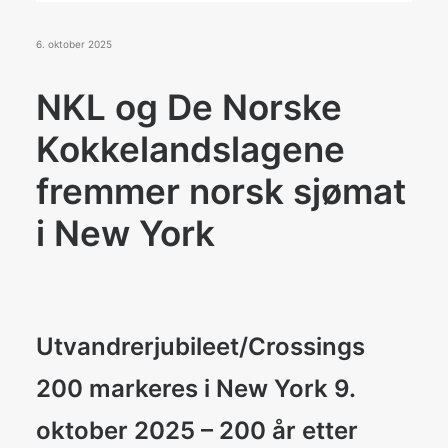
Konkurranser
De Norske Kokkelandslagene
6. oktober 2025
NKL og De Norske
BLI MEDLEM
Kokkelandslagene
fremmer norsk sjømat
Search
i New York
Utvandrerjubileet/Crossings
200 markeres i New York 9.
oktober 2025 – 200 år etter