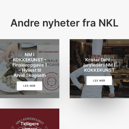
Andre nyheter fra NKL
NM I
KOKKEKUNST –
Krister Dahl –
Finaleoppgave 1
juryleder i NM I
– Hyllest til
KOKKEKUNST
Arvid Skogseth
LES MER
LES MER
Tidligere
vinnere