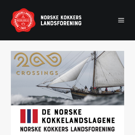
Forside
Aktuelt
Om NKL
Kontakt NKL-foreninger
Bli medlem
Årshjul
Partnerprogram
Rekruttering