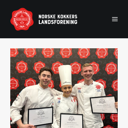
Forside
Aktuelt
Om NKL
Kontakt NKL-foreninger
Bli medlem
Årshjul
Partnerprogram
Rekruttering