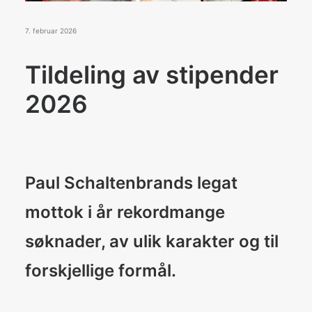
Konkurranser
De Norske Kokkelandslagene
7. februar 2026
Tildeling av stipender
BLI MEDLEM
2026
Search
Paul Schaltenbrands legat
mottok i år rekordmange
søknader, av ulik karakter og til
forskjellige formål.