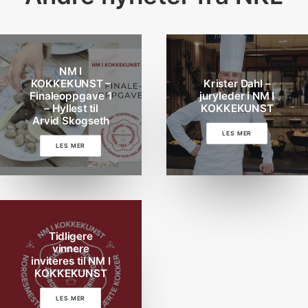
NM I
KOKKEKUNST –
Krister Dahl –
Finaleoppgave 1
juryleder i NM I
– Hyllest til
KOKKEKUNST
Arvid Skogseth
LES MER
LES MER
Tidligere
vinnere
inviteres til NM I
KOKKEKUNST
LES MER