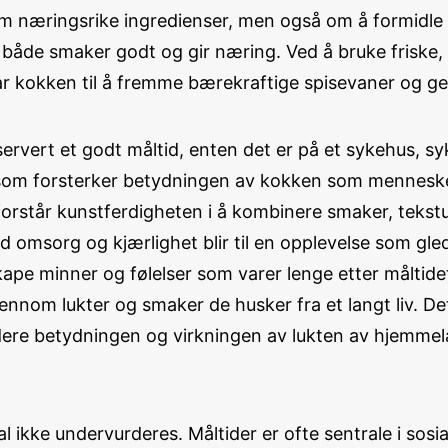
 næringsrike ingredienser, men også om å formidle e
 både smaker godt og gir næring. Ved å bruke friske, 
rar kokken til å fremme bærekraftige spisevaner og ge
 servert et godt måltid, enten det er på et sykehus, s
e som forsterker betydningen av kokken som menneske
rstår kunstferdigheten i å kombinere smaker, tekstu
ed omsorg og kjærlighet blir til en opplevelse som gl
pe minner og følelser som varer lenge etter måltide
nnom lukter og smaker de husker fra et langt liv. De
dere betydningen og virkningen av lukten av hjemmela
al ikke undervurderes. Måltider er ofte sentrale i sos