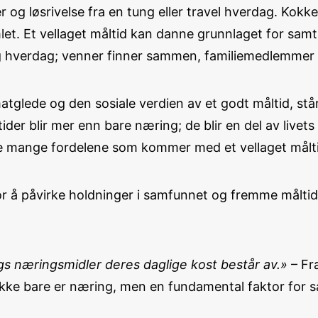
er og løsrivelse fra en tung eller travel hverdag. Kokk
et. Et vellaget måltid kan danne grunnlaget for samtal
g hverdag; venner finner sammen, familiemedlemmer tri
tglede og den sosiale verdien av et godt måltid, stå
der blir mer enn bare næring; de blir en del av livets
 de mange fordelene som kommer med et vellaget målt
 å påvirke holdninger i samfunnet og fremme måltide
s næringsmidler deres daglige kost består av.»
– Fr
 ikke bare er næring, men en fundamental faktor for 