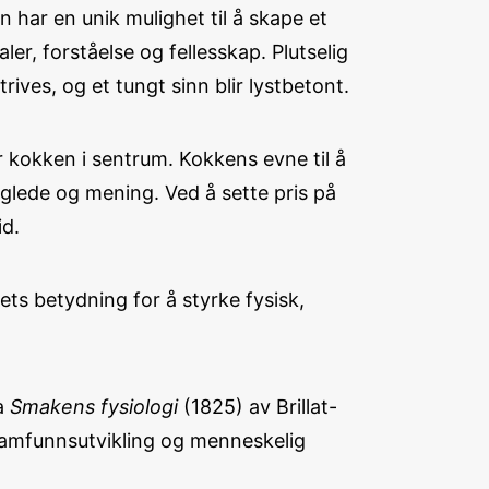
en har en unik mulighet til å skape et
er, forståelse og fellesskap. Plutselig
ves, og et tungt sinn blir lystbetont.
r kokken i sentrum. Kokkens evne til å
 glede og mening. Ved å sette pris på
id.
ts betydning for å styrke fysisk,
a
Smakens fysiologi
(1825) av Brillat-
samfunnsutvikling og menneskelig