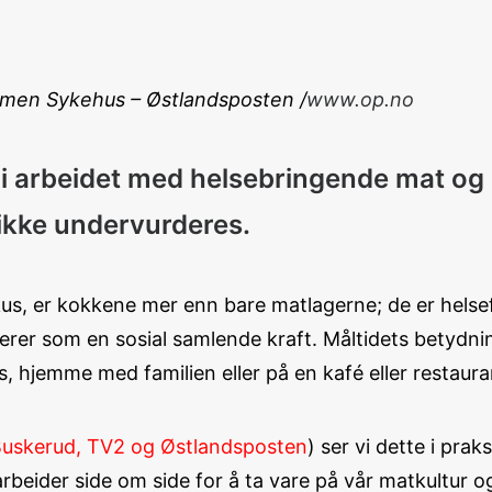
ammen Sykehus – Østlandsposten /
www.op.no
le i arbeidet med helsebringende mat og
 ikke undervurderes.
i fokus, er kokkene mer enn bare matlagerne; de er he
gerer som en sosial samlende kraft. Måltidets betydnin
, hjemme med familien eller på en kafé eller restaura
uskerud,
TV2
og
Østlandsposten
)
ser vi dette i praks
eider side om side for å ta vare på vår matkultur og