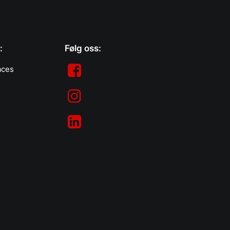
:
Følg oss:
aces