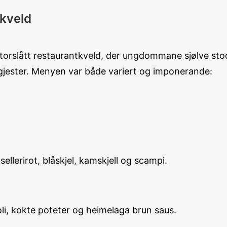
tkveld
torslått restaurantkveld, der ungdommane sjølve stod
 gjester. Menyen var både variert og imponerande:
ellerirot, blåskjel, kamskjell og scampi.
li, kokte poteter og heimelaga brun saus.