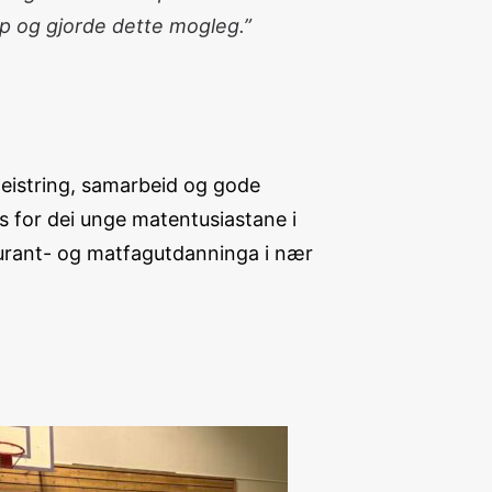
pp og gjorde dette mogleg.”
meistring, samarbeid og gode
ys for dei unge matentusiastane i
estaurant- og matfagutdanninga i nær