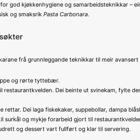
 for god kjøkkenhygiene og samarbeidsteknikkar – ein
assisk og smaksrik
Pasta Carbonara
.
dsøkter
arane frå grunnleggande teknikkar til meir avansert
tappe og rørte tyttebær.
il restaurantkvelden. Dei beinte ut svinekam, fylte de
e rettar. Dei laga fiskekaker, suppebollar, dampa blås
 til surkål og mykje forarbeid gjort til restaurantkvelde
drett og dessert vart fullført og klar til servering.