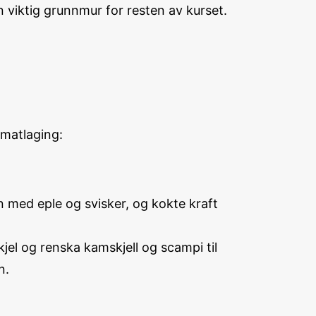
 viktig grunnmur for resten av kurset.
 matlaging:
n med eple og svisker, og kokte kraft
kjel og renska kamskjell og scampi til
n.