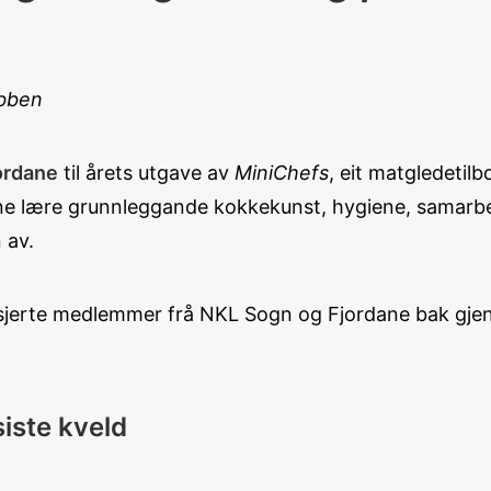
ubben
ordane
til årets utgave av
MiniChefs
, eit matgledetil
ne lære grunnleggande kokkekunst, hygiene, samarbei
 av.
asjerte medlemmer frå NKL Sogn og Fjordane bak gje
siste kveld