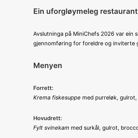
Ein uforgløymeleg restauran
Avslutninga på MiniChefs 2026 var ein s
gjennomføring for foreldre og inviterte
Menyen
Forrett:
Krema fiskesuppe
med purreløk, gulrot, s
Hovudrett:
Fylt svinekam
med surkål, gulrot, brocco