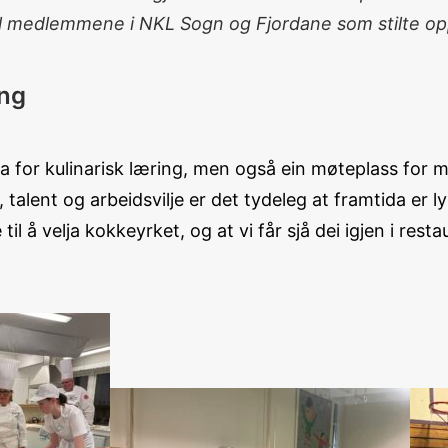
 til medlemmene i NKL Sogn og Fjordane som stilte o
ing
na for kulinarisk læring, men også ein møteplass for 
alent og arbeidsvilje er det tydeleg at framtida er l
e til å velja kokkeyrket, og at vi får sjå dei igjen i r