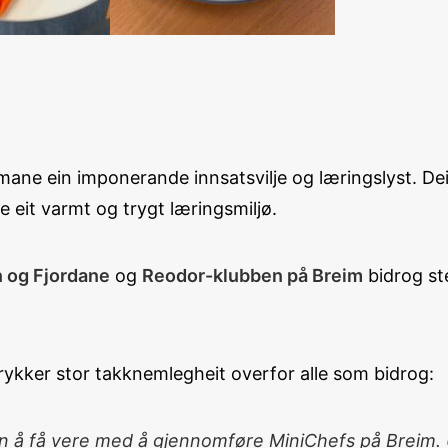
ne ein imponerande innsatsvilje og læringslyst. Dei 
 eit varmt og trygt læringsmiljø.
 og Fjordane
og
Reodor-klubben på Breim
bidrog ste
trykker stor takknemlegheit overfor alle som bidrog:
sjon å få vere med å gjennomføre MiniChefs på Bre