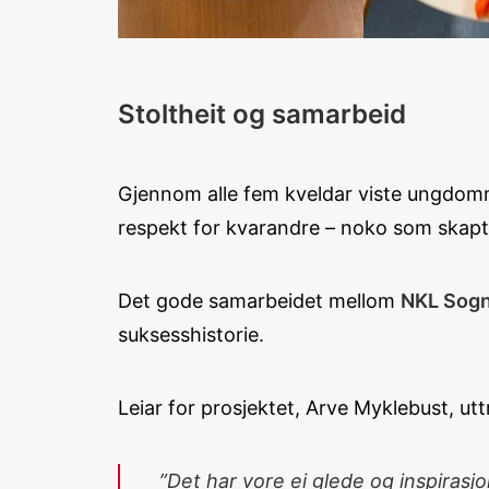
Stoltheit og samarbeid
Gjennom alle fem kveldar viste ungdomma
respekt for kvarandre – noko som skapte
Det gode samarbeidet mellom
NKL Sogn
suksesshistorie.
Leiar for prosjektet, Arve Myklebust, ut
”Det har vore ei glede og inspira