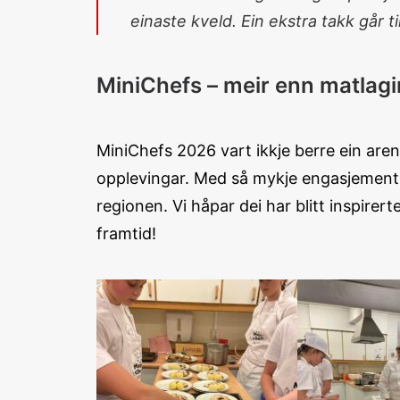
einaste kveld. Ein ekstra takk går
MiniChefs – meir enn matlag
MiniChefs 2026 vart ikkje berre ein are
opplevingar. Med så mykje engasjement, t
regionen. Vi håpar dei har blitt inspirert
framtid!