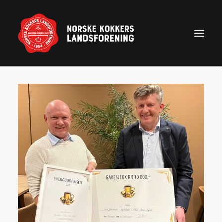
Forside
Aktuelt
Om NKL
Kontakt NKL-foreninger
Bli medlem
Årshjul
Partnerprogram
Rekruttering