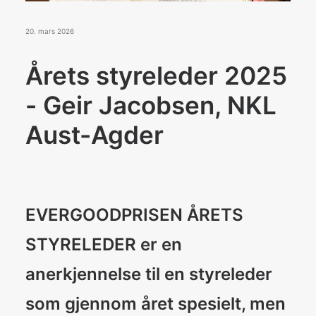
Konkurranser
De Norske Kokkelandslagene
20. mars 2026
Årets styreleder 2025
BLI MEDLEM
- Geir Jacobsen, NKL
Aust-Agder
Search
EVERGOODPRISEN ÅRETS
STYRELEDER
er en
anerkjennelse til en styreleder
som gjennom året spesielt, men