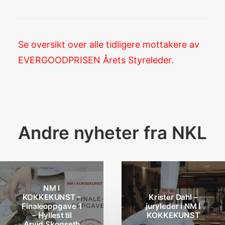
Se oversikt over alle tidligere mottakere av
EVERGOODPRISEN Årets Styreleder.
Andre nyheter fra NKL
NM I
KOKKEKUNST –
Krister Dahl –
Finaleoppgave 1
juryleder i NM I
– Hyllest til
KOKKEKUNST
Arvid Skogseth