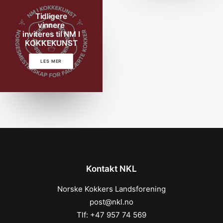
Tidligere
vinnere
inviteres til NM I
KOKKEKUNST
LES MER
Kontakt NKL
Norske Kokkers Landsforening
post@nkl.no
Tlf: +47 957 74 569