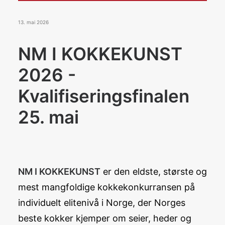
Konkurranser
De Norske Kokkelandslagene
13. mai 2026
NM I KOKKEKUNST
BLI MEDLEM
2026 -
Kvalifiseringsfinalen
Search
25. mai
NM I KOKKEKUNST
er den eldste, største og
mest mangfoldige kokkekonkurransen på
individuelt elitenivå i Norge, der Norges
beste kokker kjemper om seier, heder og