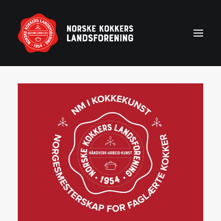
Forside
Aktuelt
Om NKL
Kontakt NKL-foreninger
Bli medlem
Årshjul
Partnerprogram
Rekruttering