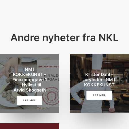
Andre nyheter fra NKL
NM I
KOKKEKUNST –
Krister Dahl –
Finaleoppgave 1
juryleder i NM I
– Hyllest til
KOKKEKUNST
Arvid Skogseth
LES MER
LES MER