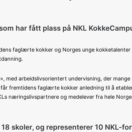
 som har fått plass på NKL KokkeCampus
s faglærte kokker og Norges unge kokketalenter ska
utdanning.
med arbeidslivsorientert undervisning, der mange a
år fremtidens faglærte kokker anledning til å etabler
s næringslivspartnere og medelever fra hele Norge – 
ra 18 skoler, og representerer 10 NKL-f