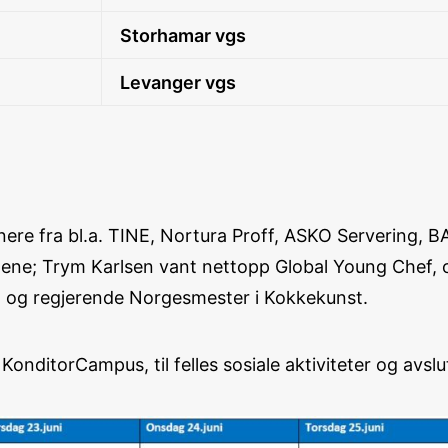
Storhamar vgs
Levanger vgs
ere fra bl.a. TINE, Nortura Proff, ASKO Servering, BA
ene; Trym Karlsen vant nettopp Global Young Chef, o
n og regjerende Norgesmester i Kokkekunst.
g KonditorCampus, til felles sosiale aktiviteter og avs