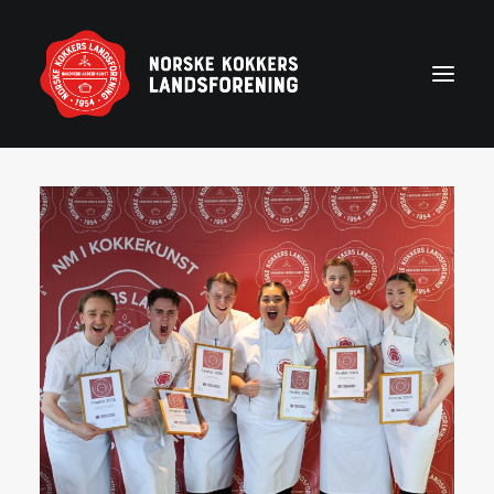
Forside
Aktuelt
Om NKL
Kontakt NKL-foreninger
Bli medlem
Årshjul
Partnerprogram
Rekruttering