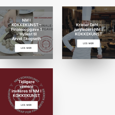
NM I
KOKKEKUNST –
Krister Dahl –
Finaleoppgave 1
juryleder i NM I
– Hyllest til
KOKKEKUNST
Arvid Skogseth
LES MER
LES MER
Tidligere
vinnere
inviteres til NM I
KOKKEKUNST
LES MER