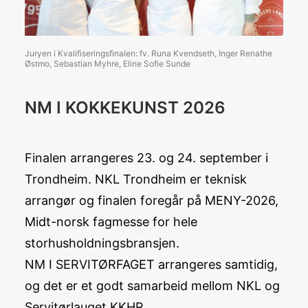
Juryen i Kvalifiseringsfinalen: fv. Runa Kvendseth, Inger Renathe
Østmo, Sebastian Myhre, Eline Sofie Sunde
NM I KOKKEKUNST 2026
Finalen arrangeres 23. og 24. september i
Trondheim. NKL Trondheim er teknisk
arrangør og finalen foregår på MENY-2026,
Midt-norsk fagmesse for hele
storhusholdningsbransjen.
NM I SERVITØRFAGET arrangeres samtidig,
og det er et godt samarbeid mellom NKL og
Servitørlauget KKHR.