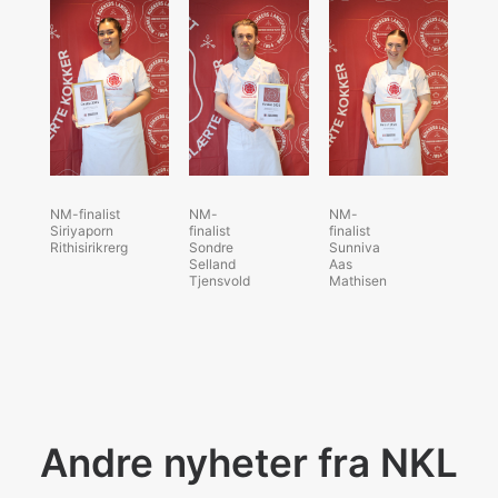
NM-finalist
NM-
NM-
Siriyaporn
finalist
finalist
Rithisirikrerg
Sondre
Sunniva
Selland
Aas
Tjensvold
Mathisen
Andre nyheter fra NKL