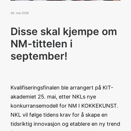
Konkurranser
De Norske Kokkelandslagene
26. mai 2026
Disse skal kjempe om
BLI MEDLEM
NM-tittelen i
september!
Search
Kvalifiseringsfinalen ble arrangert på KIT-
akademiet 25. mai, etter NKLs nye
konkurransemodell for NM I KOKKEKUNST.
NKL vil følge tidens krav for å skape en
tidsriktig innovasjon og etablere en ny trend