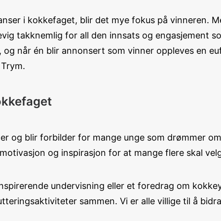
rranser i kokkefaget, blir det mye fokus på vinneren. M
er evig takknemlig for all den innsats og engasjement
og når én blir annonsert som vinner oppleves en euf
r Trym.
kokkefaget
e er og blir forbilder for mange unge som drømmer om 
d motivasjon og inspirasjon for at mange flere skal vel
 inspirerende undervisning eller et foredrag om kokke
eringsaktiviteter sammen. Vi er alle villige til å bi