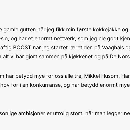
e gamle gutten når jeg fikk min første kokkejakke og 
slo, og har et enormt nettverk, som jeg ble godt kje
raftig BOOST når jeg startet læretiden på Vaaghals 
m alt vi har gjort sammen på kjøkkenet og på De Nor
om har betydd mye for oss alle tre, Mikkel Husom. Ha
behov for i en konkurranse, og har betydd enormt mye
ersonlige ambisjoner er utrolig stort, når man legger 