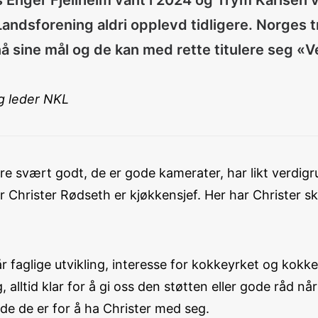
Enger Fjellheim vant i 2024 og Trym Karlsen va
dsforening aldri opplevd tidligere. Norges t
 nå sine mål og de kan med rette titulere seg 
ig leder NKL
 svært godt, de er gode kamerater, har likt verdigrun
hrister Rødseth er kjøkkensjef. Her har Christer ska
 faglige utvikling, interesse for kokkeyrket og kokkek
g, alltid klar for å gi oss den støtten eller gode råd n
ade de er for å ha Christer med seg.