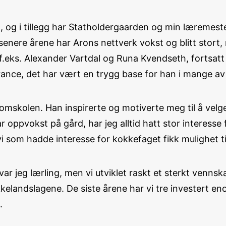
 og i tillegg har Statholdergaarden og min læremeste
 senere årene har Arons nettverk vokst og blitt stort
 f.eks. Alexander Vartdal og Runa Kvendseth, fortsat
France, det har vært en trygg base for han i mange av
domskolen. Han inspirerte og motiverte meg til å velg
ar oppvokst på gård, har jeg alltid hatt stor interess
vi som hadde interesse for kokkefaget fikk mulighet til
ar jeg lærling, men vi utviklet raskt et sterkt venns
landslagene. De siste årene har vi tre investert en
.