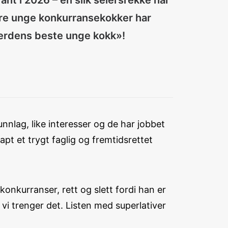
nt i 2026 – en slik seiersrekke har
re unge konkurransekokker har
«Verdens beste unge kokk»!
nlag, like interesser og de har jobbet
pt et trygt faglig og fremtidsrettet
onkurranser, rett og slett fordi han er
år vi trenger det. Listen med superlativer