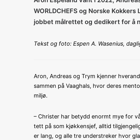
Aron Espeland vant i 2022, Andreas 
WORLDCHEFS og Norske Kokkers Lan
jobbet målrettet og dedikert for å
Tekst og foto: Espen A. Wasenius, dagl
Aron, Andreas og Trym kjenner hverandre
sammen på Vaaghals, hvor deres mentor C
miljø.
– Christer har betydd enormt mye for vår
tett på som kjøkkensjef, alltid tilgjengeli
er lang, og alle tre understreker hvor gl