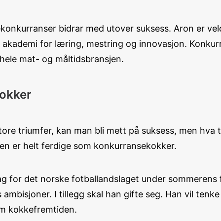
kkekonkurranser bidrar med utover suksess. Aron er ve
t akademi for læring, mestring og innovasjon. Konkurr
 hele mat- og måltidsbransjen.
kokker
e store triumfer, kan man bli mett på suksess, men hv
ingen er helt ferdige som konkurransekokker.
g for det norske fotballandslaget under sommerens fo
 ambisjoner. I tillegg skal han gifte seg. Han vil te
om kokkefremtiden.