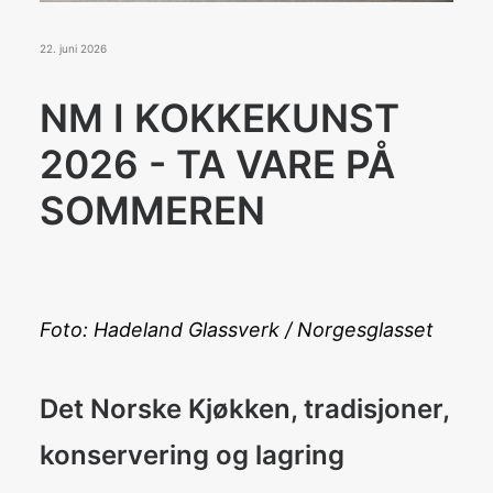
Konkurranser
De Norske Kokkelandslagene
22. juni 2026
NM I KOKKEKUNST
BLI MEDLEM
2026 - TA VARE PÅ
SOMMEREN
Search
Foto: Hadeland Glassverk / Norgesglasset
Det Norske Kjøkken, tradisjoner,
konservering og lagring