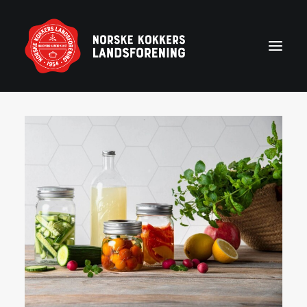
Forside
Aktuelt
Om NKL
Kontakt NKL-foreninger
Bli medlem
Årshjul
Partnerprogram
Rekruttering