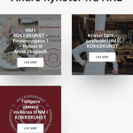
NM I
KOKKEKUNST –
Krister Dahl –
Finaleoppgave 1
juryleder i NM I
– Hyllest til
KOKKEKUNST
Arvid Skogseth
LES MER
LES MER
Tidligere
vinnere
inviteres til NM I
KOKKEKUNST
LES MER