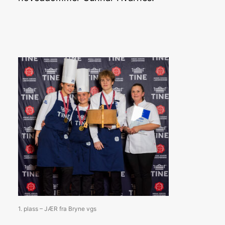
1. plass – JÆR fra Bryne vgs