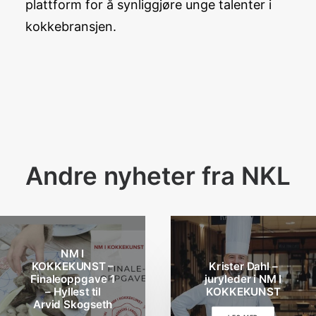
plattform for å synliggjøre unge talenter i
kokkebransjen.
Andre nyheter fra NKL
NM I
KOKKEKUNST –
Krister Dahl –
Finaleoppgave 1
juryleder i NM I
– Hyllest til
KOKKEKUNST
Arvid Skogseth