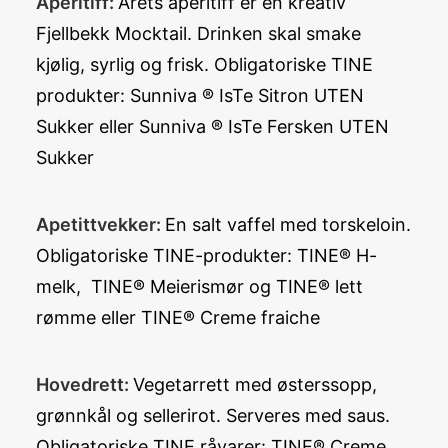
Aperitiff:
Årets aperitiff er en kreativ
Fjellbekk Mocktail. Drinken skal smake
kjølig, syrlig og frisk. Obligatoriske TINE
produkter: Sunniva ® IsTe Sitron UTEN
Sukker eller Sunniva ® IsTe Fersken UTEN
Sukker
Apetittvekker:
En salt vaffel med torskeloin.
Obligatoriske TINE-produkter: TINE® H-
melk, TINE® Meierismør og TINE® lett
rømme eller TINE® Creme fraiche
Hovedrett:
Vegetarrett med østerssopp,
grønnkål og sellerirot. Serveres med saus.
Obligatoriske TINE råvarer: TINE® Creme