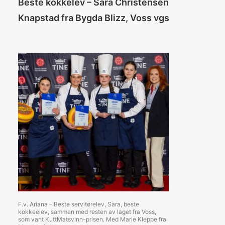
Beste kokkelev – Sara Christensen
Knapstad fra Bygda Blizz, Voss vgs
F.v. Ariana – Beste servitørelev, Sara, beste
kokkeelev, sammen med resten av laget fra Voss,
som vant KuttMatsvinn-prisen. Med Marie Kleppe fra