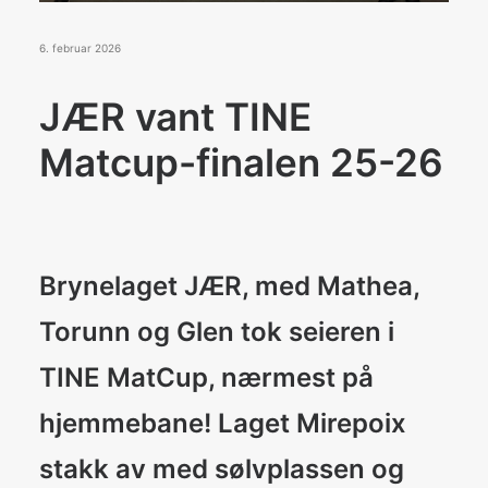
Konkurranser
De Norske Kokkelandslagene
6. februar 2026
JÆR vant TINE
BLI MEDLEM
Matcup-finalen 25-26
Search
Brynelaget JÆR, med Mathea,
Torunn og Glen tok seieren i
TINE MatCup, nærmest på
hjemmebane! Laget Mirepoix
stakk av med sølvplassen og