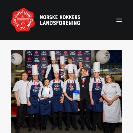
Forside
Aktuelt
Om NKL
Kontakt NKL-foreninger
Bli medlem
Årshjul
Partnerprogram
Rekruttering