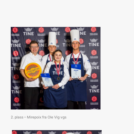
2. plass – Mirepoix fra Ole Vig vgs