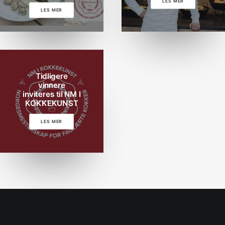
LES MER
LES MER
Tidligere
vinnere
inviteres til NM I
KOKKEKUNST
LES MER