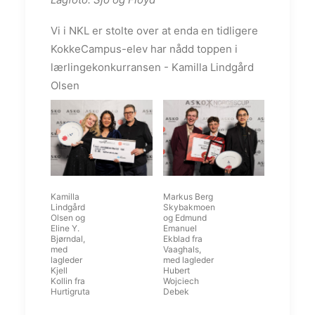
Vi i NKL er stolte over at enda en tidligere
KokkeCampus-elev har nådd toppen i
lærlingekonkurransen - Kamilla Lindgård
Olsen
Kamilla
Markus Berg
Lindgård
Skybakmoen
Olsen og
og Edmund
Eline Y.
Emanuel
Bjørndal,
Ekblad fra
med
Vaaghals,
lagleder
med lagleder
Kjell
Hubert
Kollin fra
Wojciech
Hurtigruta
Debek