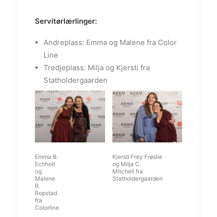
Servitørlærlinger:
Andreplass: Emma og Malene fra Color
Line
Tredjeplass: Milja og Kjersti fra
Statholdergaarden
Emma B.
Kjersti Frey Frøslie
Echholt
og Milja C.
og
Mitchell fra
Malene
Statholdergaarden
R.
Ropstad
fra
Colorline