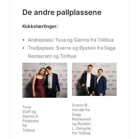
De andre pallplassene
Kokkelærlinger:
Andreplass: Tuva og Sienna fra Tollbua
Tredjeplass: Sverre og Øystein fra Saga
Restaurant og Tollbua
Sverre Ø.
Tuva
Havdal fra
Staff og
Saga
Sienna D.
Restaurant
Pedersen
og Øystein
fra
L. Gangstø
Tollbua
fra Tollbua